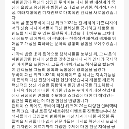
파란만장과 혁신의 상징인 두바이는 다시 한 번 패션계의 중
심에 올랐고,웅장함과 최첨단 스타일로 유명한, 창의성, 다양
성, 미래지향적인 디자인으로 매혹적인 관객을 사로잡았습니
다.
여러 날 동안두바이 패션 위크 2024는 전 세계의 기존 디자이
너와 신흥 디자이너들이 최신 컬렉션을 공개하고 새로운 트
렌드를 제시할 수 있는 플랫폼이 되었습니다.하우트 코처에
서 레드투 웨어까지, 이 런웨이는 전통적인 패션의 경계를 뛰
어넘고 개성을 축하하는 문화적 영향의 융합을 보여주었습니
다.
개막식 밤은 빛과 음악으로 참석자들을 눈부신 뒤, 그 다음의
파란만장한 행사에 선율을 맞추었습니다.지역 인재와 국제적
인 아이콘을 포함해서, 그들의 아방가르드 창작물을 발표하
여 관객들을 그들의 장학과 독창성에 경외심을 남겼다.
두바이 패션 위크 2024의 하이라이트 중 하나는 지속가능성
과 윤리적 패션 관행에 대한 헌신이었습니다.재활용 재료와
혁신적인 생산 기술을 통합하여 환경 발자국을 최소화합니
다.지속가능성에 대한 이러한 강조는 두바이의 패션 산업 내
에서 긍정적인 변화를 주도하고 스타일에 대한 더 책임있는
접근을 촉진하는 데 대한 헌신을 반영합니다.
런웨이 쇼 외에도, 두바이 패션 위크 2024는 다양한 인터랙티
브 워크숍, 패널 토론 및 네트워킹 이벤트를 진행했습니다.참
석자들에게 끊임없이 변화하는 패션 세계에 대한 귀중한 통
찰력을 제공합니다.업계 전문가들은 디지털 혁신에서 포괄적
인 디자인에 이르기까지 다양한 주제에 대한 전문 지식을 공