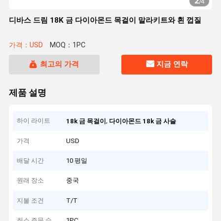
2
/
4
디바스 드림 18K 금 다이아몬드 목걸이 말라키트와 흰 껍질
가격：USD
MOQ：1PC
최고의 가격
지금 연락
제품 설명
하이 라이트
,
18k 금 목걸이
다이아몬드 18k 금 사슬
가격
USD
배달 시간
10 평일
원래 장소
중국
지불 조건
T/T
최소 주문 수
1PC