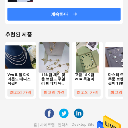
계속하다
추천된 제품
Vvs 리얼 다이
18k 금 체인 맞
고급 18K 금
마스터 주얼
아몬드 테니스
춤 브랜드 주얼
VCA 목걸이
주문 브랜드
목걸이
리 빈티지 목걸
걸이 18K 
이, 10 모티프
이는 흰 금
여성용
100% 천연 
최고의 가격
최고의 가격
최고의 가격
최고의 가
석
Desktop Site
홈
사이트맵
연락처